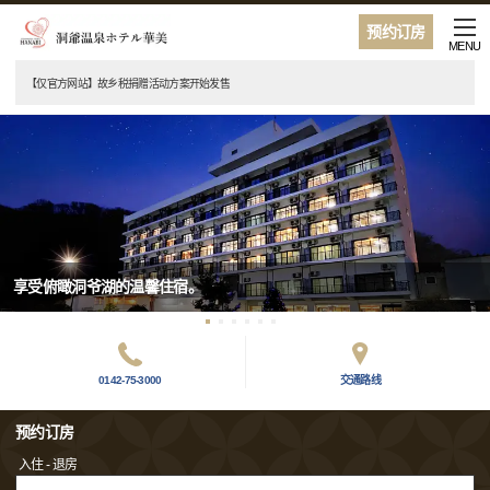
预约订房
MENU
【仅官方网站】故乡税捐赠活动方案开始发售
享受俯瞰洞爷湖的温馨住宿。
0142-75-3000
交通路线
预约订房
入住 - 退房