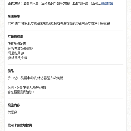
西式破裂： 13間單人間（面積為14至18平方米） /四間雙床房 （面積
…
繼續閱讀
房間設施
浴室·衛生間/淋浴/空調/電視機/冰箱/所有帶洗衣機的馬桶座圈/空氣淨化器/電鍋
互聯網相關
所有房間兼容
[連接方法]無線網絡
[電腦租賃]無
[網絡連接]免費
備品
手巾/浴巾/洗髮水/沖洗/沐浴露/浴衣/吹風機
牙刷、牙膏/刮鬍刀/棉棒/浴帽
會在櫃檯提供給您。
設施內容
禁煙房
信用卡在當地提供