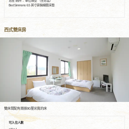
浴室·廁所： 單位類型 （坐浴盆）
Bed Simmons 6.5 英寸袋裝線圈床墊
西式雙床房
雙床間配有兩張90厘米寬的床
可入住人數