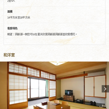
2至4人
面積
14平方米至18平方米
客房特色
眺望：洞爺湖一側您可以在夏天欣賞洞爺湖洞爺湖並欣賞煙花。
和洋室