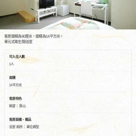
客房面積為90厘米，面積為14平方米。
單元式衛生間/浴室
可入住人數
1人
面積
14平方米
客房特色
眺望： 靠山
客房設備・備品
浴室·廁所： 單位類型