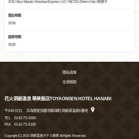
JCB / Visa / Master / American Express / UC / NICOS / Diners Club / 銀聯卡
登記時間
15:00
退房時間
10:00
隱私政策
住宿條款
花火洞爺溫泉 華美飯店TOYAONSEN HOTEL HANABI
〒
049-5721
北海道虻田郡洞爺湖町洞爺湖溫泉6番地
TEL
0142-75-3000
FAX
0142-75-3100
Copyright (C) 2019 洞爺温泉ホテル華美 All Rights Reserved.