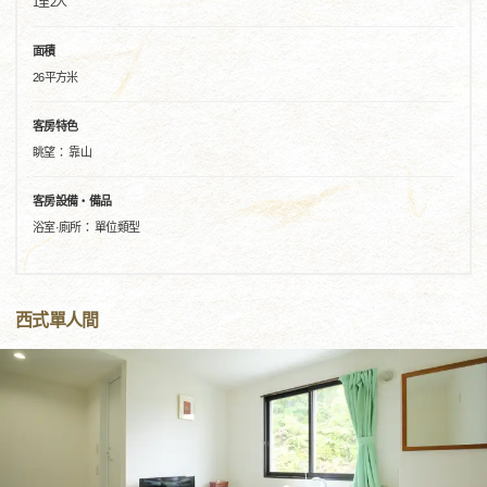
1至2人
面積
26平方米
客房特色
眺望： 靠山
客房設備・備品
浴室·廁所： 單位類型
西式單人間