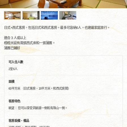
日式+西式客房，包括日式和西式客房。最多可容納6人。也建議家庭旅行。
適合 3 人或以上
榻榻米設有兩張西式床和一張蒲團。
蒲團已鋪好
可入住人數
2至6人
面積
60平方米 （日式客房，18平方米。和西式房間）
客房特色
眺望： 您可以享受洞爺湖一側和有珠山一側。
客房設備・備品