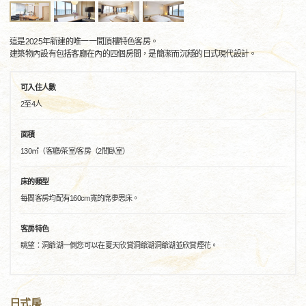
這是2025年新建的唯一一間頂樓特色客房。
建築物內設有包括客廳在內的四個房間，是簡潔而沉穩的日式現代設計。
可入住人數
2至4人
面積
130㎡（客廳/茶室/客房（2間臥室）
床的類型
每間客房均配有160cm寬的席夢思床。
客房特色
眺望：洞爺湖一側您可以在夏天欣賞洞爺湖洞爺湖並欣賞煙花。
日式房