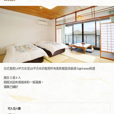
日式客房14平方米至18平方米的客房所有客房都是洞爺湖 Sight view保證
適合 3 或 4 人
榻榻米設有兩張床和一張蒲團。
蒲團已鋪好
可入住人數